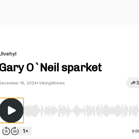
Ulvehyl
Gary O`Neil sparket
S
December 16, 2024
•
VikingWolves
Use Left/Right to seek, Home/End to jump to start o
0:0