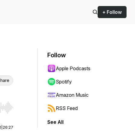
+ Follow
Follow
Apple Podcasts
hare
Spotify
Amazon Music
RSS Feed
r end. Hold shift to jump forward or backward.
See All
0
|
26:27