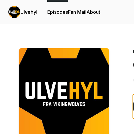
Ulvehyl
Episodes
Fan Mail
About