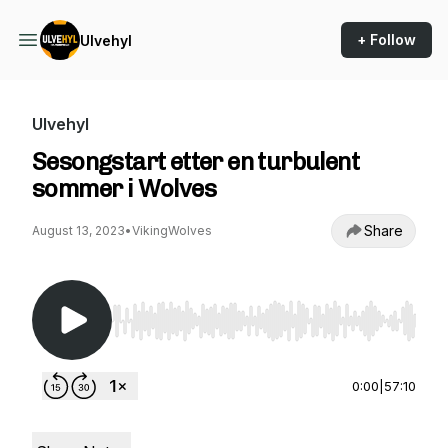
+ Follow
Ulvehyl
Ulvehyl
Sesongstart etter en turbulent
sommer i Wolves
Share
August 13, 2023
•
VikingWolves
Use Left/Right to seek, Home/End to jump to st
0:00
|
57:10